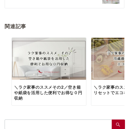
シ
ョ
関連記事
ン
＼ラク家事のススメその2／空き箱
＼ラク家事のスス
や紙袋を活用した便利でお得な０円
リセットでエコな
収納
検
索：