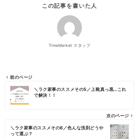
この記事を書いた人
TimeMarket スタッフ
前のページ
投
＼ラク家事のススメその5／上靴真っ黒…これ
稿
で解決！！
ナ
次のページ
ビ
ゲ
＼ラク家事のススメその6／色んな洗剤どうや
って選ぶ？
ー