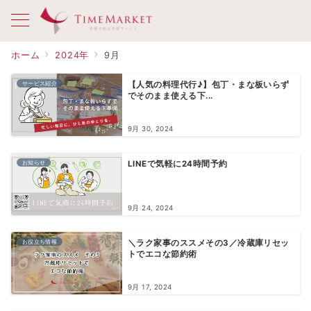
ホーム
2024年
9月
サービス紹介
【人気の料理代行♪】包丁・まな板いらず
でそのまま使える下...
9月 30, 2024
お知らせ
LINEで気軽に24時間予約
9月 24, 2024
お役立ち情報
＼ラク家事のススメその3／冷蔵庫リセッ
トでエコな節約術
9月 17, 2024