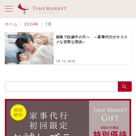
ホーム
2024年
1月
代表のひとりごと
徳島で妊娠中の方へ ～家事代行がオスス
メな切実な理由～
1月 10, 2024
検
索：