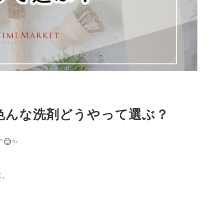
色んな洗剤どうやって選ぶ？
😊✨
は、