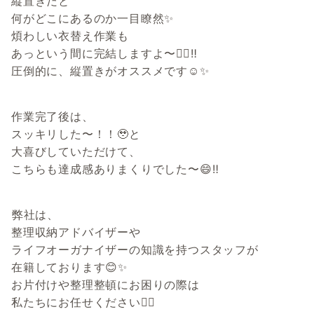
縦置きだと
何がどこにあるのか一目瞭然✨
煩わしい衣替え作業も
あっという間に完結しますよ〜🙆‍♀️‼️
圧倒的に、縦置きがオススメです☺️✨
作業完了後は、
スッキリした〜！！🥹と
大喜びしていただけて、
こちらも達成感ありまくりでした〜😄‼
️弊社は、
整理収納アドバイザーや
ライフオーガナイザーの知識を持つスタッフが
在籍しております😊✨
お片付けや整理整頓にお困りの際は
私たちにお任せください🙆‍♀️