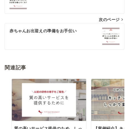
稿
ナ
次のページ
ビ
ゲ
赤ちゃんお出迎えの準備をお手伝い
ー
シ
ョ
関連記事
ン
質の高いサービス提供のため、しっ
【実例紹介】キッ