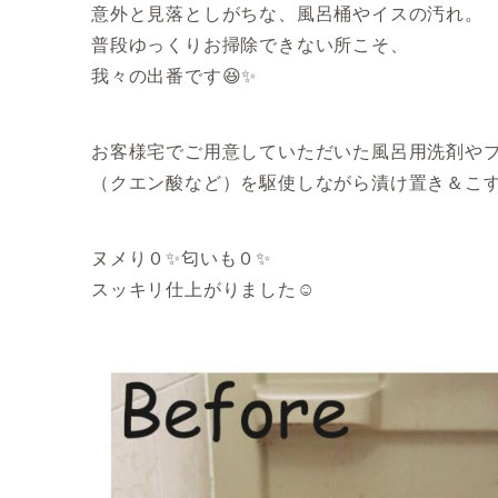
意外と見落としがちな、風呂桶やイスの汚れ。
普段ゆっくりお掃除できない所こそ、
我々の出番です😆✨
お客様宅でご用意していただいた風呂用洗剤や
（クエン酸など）を駆使しながら漬け置き＆こす
ヌメり０✨匂いも０✨
スッキリ仕上がりました☺️