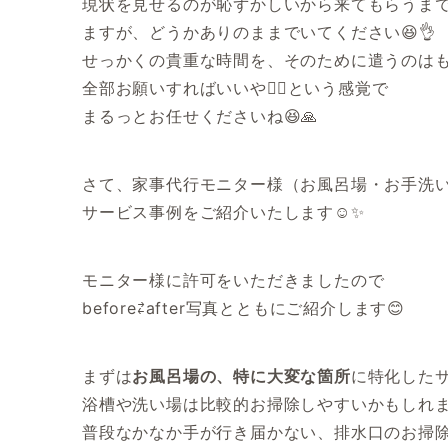
現状を見せるのが恥ずかしいから来てもらうまで
ますが、どうかありのままでいてください😆👌
せっかくの貴重な時間を、そのために遣うのは
全部お願いすればいいや✌🏻という感覚で
まるっとお任せくださいね😆🙏
さて、家事代行モニター様（お風呂場・お手洗
サービス事例をご紹介いたします☺️✨
モニター様に許可をいただきましたので
before⇄after写真とともにご紹介します😊
まずは
お風呂場の、特に大変な箇所
に特化した
浴槽や洗い場は比較的お掃除しやすいかもしれ
普段なかなか手が行き届かない、排水口のお掃