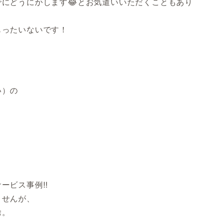
にどうにかします😂とお気遣いいただくこともあり
もったいないです！
い）の
サービス事例‼
ませんが、
除。