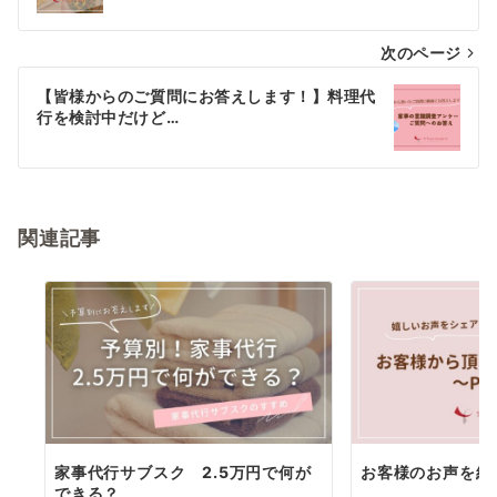
ナ
次のページ
ビ
ゲ
【皆様からのご質問にお答えします！】料理代
行を検討中だけど…
ー
シ
ョ
関連記事
ン
家事代行サブスク 2.5万円で何が
お客様のお声を紹介
できる？