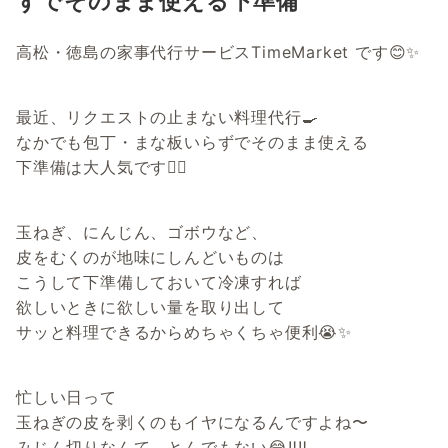
ずでそのまま使える下準備
高松・徳島の家事代行サービスTimeMarket です😊✨
最近、リクエストの止まない料理代行🍳
なかでも包丁・まな板いらずでそのまま使える
下準備は大人気です✌🏻
玉ねぎ、にんじん、ゴボウなど、
皮をむくのが地味にしんどいものは
こうして下準備しておいて冷凍すれば
欲しいときに欲しい量を取り出して
サッと料理できるからめちゃくちゃ便利😭✨
忙しい日って
玉ねぎの皮を剥くのもイヤになるんですよね〜
みじん切りなんて、とんでもない😂‼️‼️