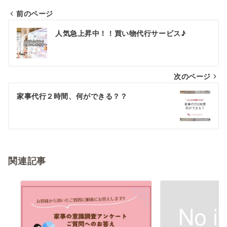
前のページ
投
人気急上昇中！！買い物代行サービス♪
稿
ナ
次のページ
ビ
ゲ
家事代行２時間、何ができる？？
ー
シ
ョ
関連記事
ン