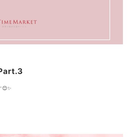
rt.3
😊✨