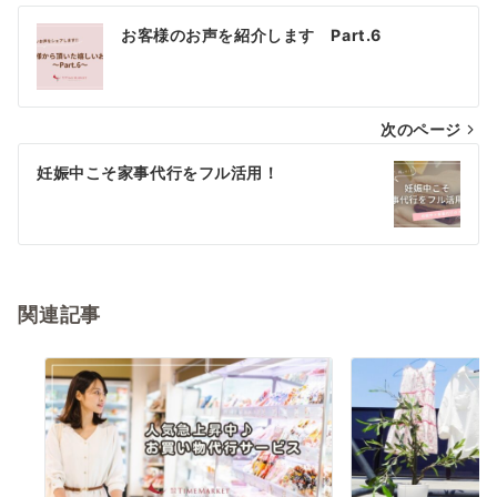
投
お客様のお声を紹介します Part.6
稿
ナ
次のページ
ビ
ゲ
妊娠中こそ家事代行をフル活用！
ー
シ
ョ
関連記事
ン