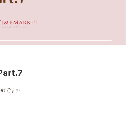
rt.7
etです✨