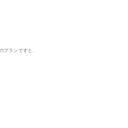
円）のプランですと、
、