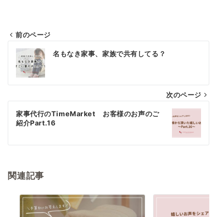
前のページ
投
名もなき家事、家族で共有してる？
稿
ナ
次のページ
ビ
ゲ
家事代行のTimeMarket お客様のお声のご
紹介Part.16
ー
シ
ョ
関連記事
ン