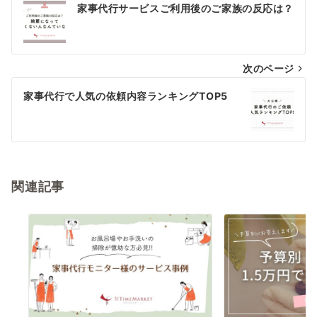
投
家事代行サービスご利用後のご家族の反応は？
稿
ナ
次のページ
ビ
ゲ
家事代行で人気の依頼内容ランキングTOP5
ー
シ
ョ
関連記事
ン