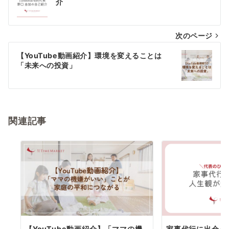
稿
介
ナ
次のページ
ビ
ゲ
【YouTube動画紹介】環境を変えることは
「未来への投資」
ー
シ
ョ
関連記事
ン
【YouTube動画紹介】「ママの機
家事代行に出会っ