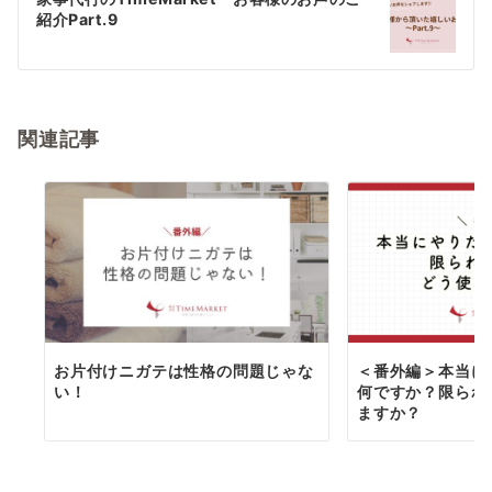
ゲ
紹介Part.9
ー
シ
ョ
関連記事
ン
お片付けニガテは性格の問題じゃな
＜番外編＞本当に
い！
何ですか？限られ
ますか？