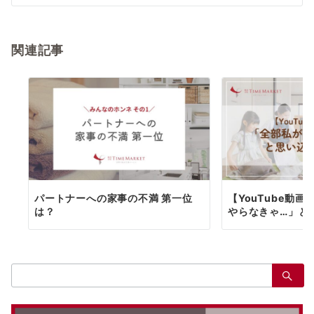
ビ
ゲ
ー
関連記事
シ
ョ
ン
パートナーへの家事の不満 第一位
【YouTube動
は？
やらなきゃ…」と
検
索：