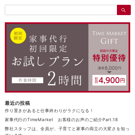
ナ
検
ビ
索：
ゲ
ー
シ
ョ
ン
最近の投稿
作り置きがあると仕事終わりがラクになる！
家事代行のTimeMarket お客様のお声のご紹介Part.18
弊社スタッフは、全員が、子育てと家事の両立の大変さを知っ