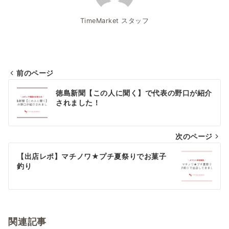
TimeMarket スタッフ
前のページ
投
徳島新聞【この人に聞く】で代表の野口が紹介
稿
されました！
ナ
次のページ
ビ
ゲ
【出店レポ】マチノワ★プチ夏祭りでお菓子
釣り
ー
シ
ョ
関連記事
ン