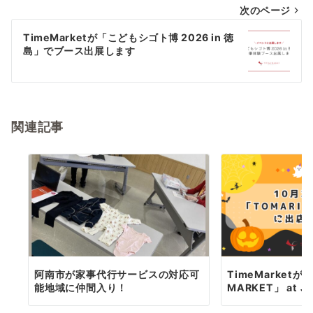
次のページ
ビ
ゲ
TimeMarketが「こどもシゴト博 2026 in 徳
島」でブース出展します
ー
シ
ョ
関連記事
ン
阿南市が家事代行サービスの対応可
TimeMarketが「
能地域に仲間入り！
MARKET」 at JR