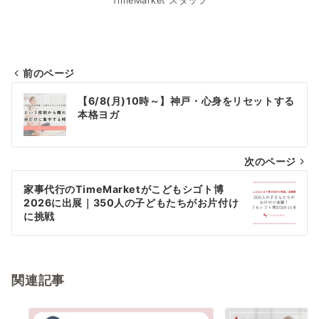
TimeMarket スタッフ
前のページ
投
【6/8(月)10時～】神戸・心身をリセットする
稿
本格ヨガ
ナ
次のページ
ビ
ゲ
家事代行のTimeMarketがこどもシゴト博
2026に出展｜350人の子どもたちがお片付け
ー
に挑戦
シ
ョ
関連記事
ン