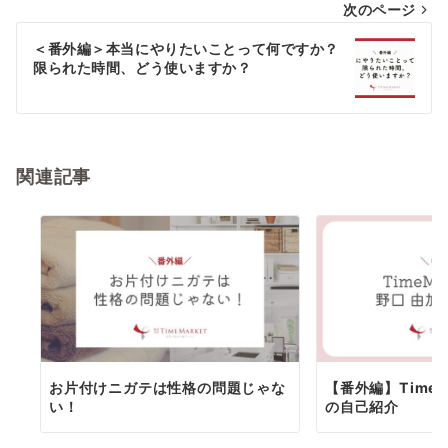
次のページ
ビ
ゲ
＜番外編＞本当にやりたいことって何ですか？
限られた時間、どう使いますか？
ー
シ
ョ
関連記事
ン
お片付けニガテは性格の問題じゃな
【番外編】TimeM
い！
の自己紹介