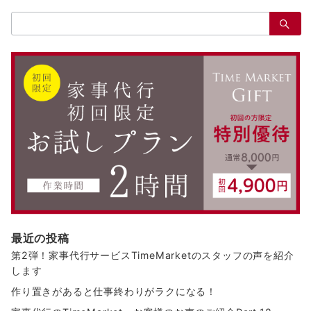
ナ
検
ビ
索：
ゲ
ー
シ
ョ
ン
最近の投稿
第2弾！家事代行サービスTimeMarketのスタッフの声を紹介
します
作り置きがあると仕事終わりがラクになる！