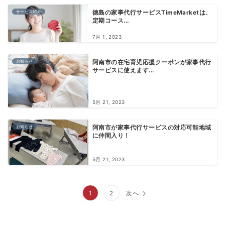
サービス紹介
徳島の家事代行サービスTimeMarketは、
定期コース...
7月 1, 2023
お知らせ
阿南市の在宅育児応援クーポンが家事代行
サービスに使えます...
5月 21, 2023
お知らせ
阿南市が家事代行サービスの対応可能地域
に仲間入り！
5月 21, 2023
投
1
2
次へ
稿